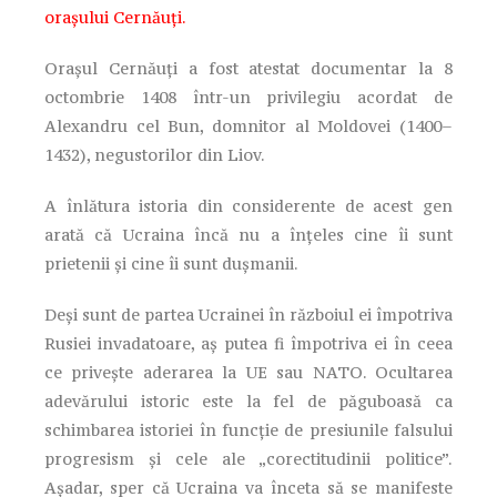
orașului Cernăuți.
Orașul Cernăuți a fost atestat documentar la 8
octombrie 1408 într-un privilegiu acordat de
Alexandru cel Bun, domnitor al Moldovei (1400–
1432), negustorilor din Liov.
A înlătura istoria din considerente de acest gen
arată că Ucraina încă nu a înțeles cine îi sunt
prietenii și cine îi sunt dușmanii.
Deși sunt de partea Ucrainei în războiul ei împotriva
Rusiei invadatoare, aș putea fi împotriva ei în ceea
ce privește aderarea la UE sau NATO. Ocultarea
adevărului istoric este la fel de păguboasă ca
schimbarea istoriei în funcție de presiunile falsului
progresism și cele ale „corectitudinii politice”.
Așadar, sper că Ucraina va înceta să se manifeste