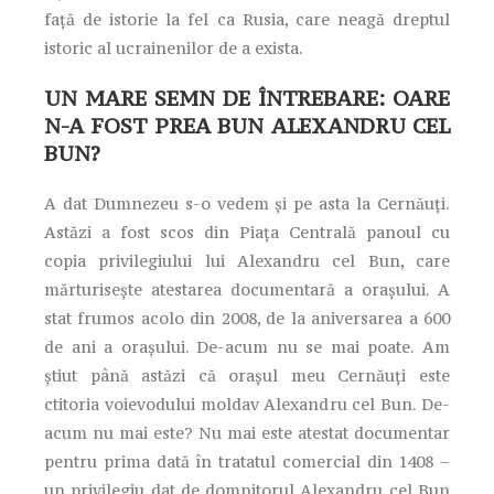
față de istorie la fel ca Rusia, care neagă dreptul
istoric al ucrainenilor de a exista.
UN MARE SEMN DE ÎNTREBARE: OARE
N-A FOST PREA BUN ALEXANDRU CEL
BUN?
A dat Dumnezeu s-o vedem și pe asta la Cernăuți.
Astăzi a fost scos din Piața Centrală panoul cu
copia privilegiului lui Alexandru cel Bun, care
mărturisește atestarea documentară a orașului. A
stat frumos acolo din 2008, de la aniversarea a 600
de ani a orașului. De-acum nu se mai poate. Am
știut până astăzi că orașul meu Cernăuți este
ctitoria voievodului moldav Alexandru cel Bun. De-
acum nu mai este? Nu mai este atestat documentar
pentru prima dată în tratatul comercial din 1408 –
un privilegiu dat de domnitorul Alexandru cel Bun