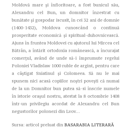
Moldovă mare și înfloritoare, a fost bunicul său,
Alexandru cel Bun, un domnitor înzestrat cu
bunătate și gospodar iscusit, în cei 32 ani de domnie
(1400-1432), Moldova cunoscând o continuă
prosperitate economică și spiritual-duhovnicească.
Ajuns în fruntea Moldovei cu ajutorul lui Mircea cel
Bătrân, a întărit ortodoxia românească, a încurajat
comerțul, având de unde să-i împrumute regelui
Poloniei Vladislaw 1000 ruble de argint, pentru care
a câștigat Sniatinul și Colomeea. Să nu le mai
spunem nici acasă copiilor noștri povești că numai
de la un Domnitor bun putea să-si înscrie numele
în istorie orașul nostru, atestat la 8 octombrie 1408
într-un privilegiu acordat de Alexandru cel Bun
negustorilor polonezi din Lvov…
Sursa: articol preluat din
BASARABIA LITERARĂ