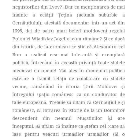
negustorilor din Lvov?! Dar cu menționarea de mai
înainte a cetății Țețina (actuala suburbie a
Cernăuțiului), atestată documentar într-un act din
1395, dat de patru mari boieri moldoveni regelui
Poloniei Wladislav Jagello, cum rămâne? Și ce dacă
din istorie, de la cronicari se știe că Alexandru cel
Bun a realizat cea mai tolerantă și exemplară
politică, întrecând în această privință toate statele
medieval europene! Mai ales în domeniul politicii
externe a stabilit relații de colaborare cu statele
vecine, rămânând în istoria Țării Moldovei și
întregului spațiu românesc ca un conducător de
talie europeană. Trebuie să uităm că Cernăuțiul e și
românesc, că intrarea în istorie de la un Domnitor
descendent din neamul Mușatinilor își are
începutul. Să uităm că înainte ca Ștefan cel Mare să
lase pentru veacuri urmașilor urmașilor săi o