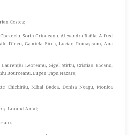
rian Costea;
Chesnoiu, Sorin Grindeanu, Alexandru Rafila, Alfred
sile Dîncu, Gabriela Firea, Lucian Romaşcanu, Ana
 Laurenţiu Leoreanu, Gigel Ştirbu, Cristian Băcanu,
timiu Bourceanu, Eugen Ţapu Nazare;
te Chichirău, Mihai Badea, Denisa Neagu, Monica
o şi Lorand Antal;
osaru.