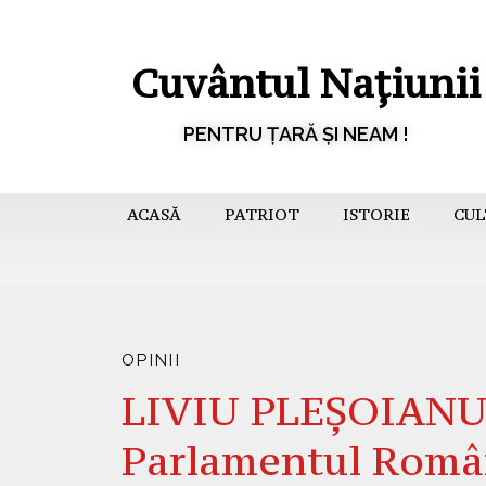
Cuvântul Națiunii
PENTRU ȚARĂ ȘI NEAM !
ACASĂ
PATRIOT
ISTORIE
CUL
OPINII
LIVIU PLEȘOIANU 
Parlamentul Român