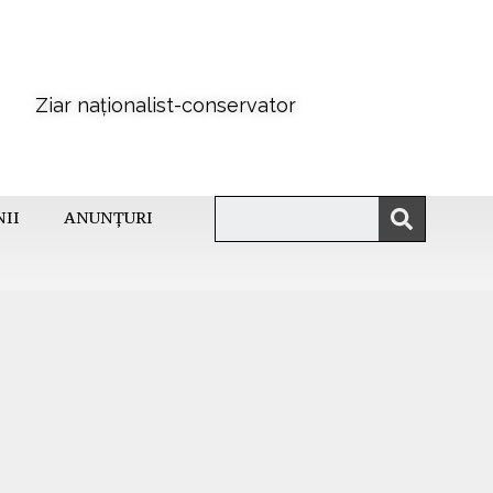
Ziar naționalist-conservator
NII
ANUNȚURI