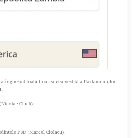
-a înghesuit toată floarea cea vestită a Parlamentului
t:
(Nicolae Ciucă);
edintele PSD (Marcel Ciolacu);