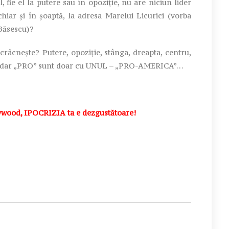
 fie el la putere sau în opoziție, nu are niciun lider
chiar și în șoaptă, la adresa Marelui Licurici (vorba
Băsescu)?
crâcnește? Putere, opoziție, stânga, dreapta, centru,
oare, dar „PRO” sunt doar cu UNUL – „PRO-AMERICA”…
ood, IPOCRIZIA ta e dezgustătoare!