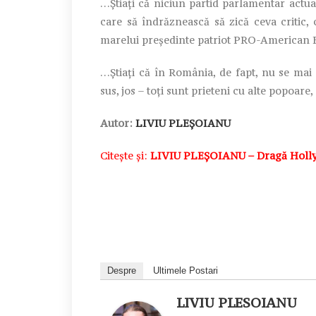
…Știați că niciun partid parlamentar actual,
care să îndrăznească să zică ceva critic, 
marelui președinte patriot PRO-American 
…Știați că în România, de fapt, nu se mai 
sus, jos – toți sunt prieteni cu alte pop
Autor:
LIVIU PLEȘOIANU
Citește și:
LIVIU PLEȘOIANU – Dragă Hollyw
Despre
Ultimele Postari
LIVIU PLESOIANU