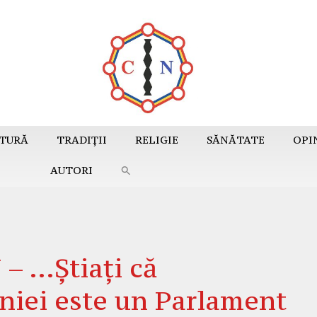
TURĂ
TRADIȚII
RELIGIE
SĂNĂTATE
OPI
AUTORI
– …Știați că
iei este un Parlament