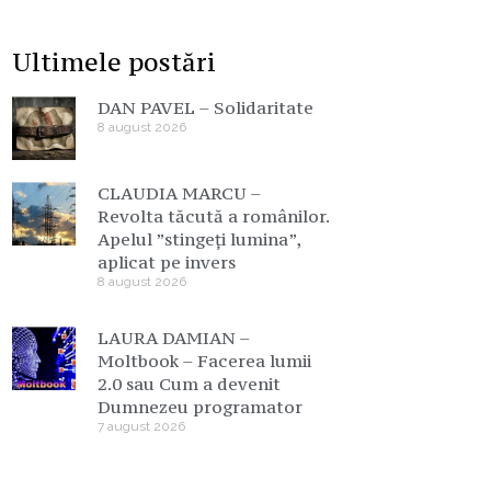
Ultimele postări
DAN PAVEL – Solidaritate
8 august 2026
CLAUDIA MARCU –
Revolta tăcută a românilor.
Apelul ”stingeți lumina”,
aplicat pe invers
8 august 2026
LAURA DAMIAN –
Moltbook – Facerea lumii
2.0 sau Cum a devenit
Dumnezeu programator
7 august 2026