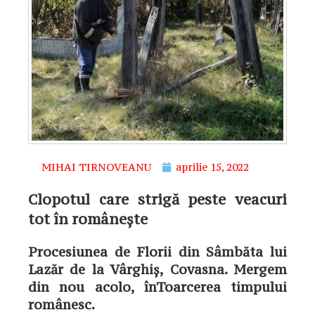
MIHAI TIRNOVEANU
aprilie 15, 2022
Clopotul care strigă peste veacuri
tot în românește
Procesiunea de Florii din Sâmbăta lui
Lazăr de la Vârghiș, Covasna. Mergem
din nou acolo, înToarcerea timpului
românesc.