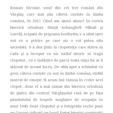
Roman Nicolae, unul din cei trei români din
Vârghiș care mai știa câteva cuvinte în limba
română, în 2017. Când am ajuns atunci în curtea
bisericii ortodoxe Sfinții Arhangheli Mihail și
Gavriil, scăpată de prigoana horthysta, s-a uitat spre
noi cu o privire pe care nu o voi putea uita
niciodată. S-a dus țintă la clopotnița care stătea să
cada și a început cu un năduf istoric să tragă
clopotul…cu o îndârjire de parcă toată viața lui ar fi
atârnat de aceast lucru. De-abia apoi a schimbat cu
greu câteva cuvinte cu noi în limba română, vizibil
marcat de emoție. Si acum îmi răsuna în creier acel
clopot…doar el a mai rămas din biserica ortodoxă
de piatră din centrul Vârghișului rasă de pe fața
pământului de trupele maghiare de ocupație în
anul 1940. Doar Clopotul și o fotografie veche pusă
pe Crucea ridicată pe locul fostei biserici construită