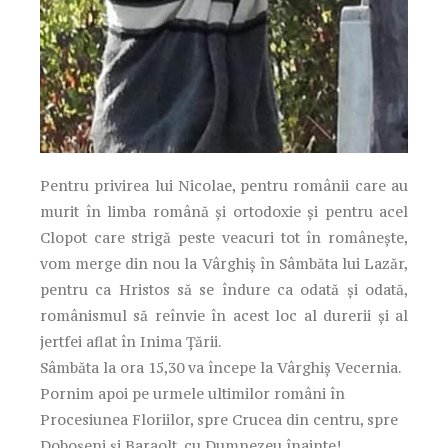
Pentru privirea lui Nicolae, pentru românii care au
murit în limba română și ortodoxie și pentru acel
Clopot care strigă peste veacuri tot în românește,
vom merge din nou la Vârghiș în Sâmbăta lui Lazăr,
pentru ca Hristos să se îndure ca odată și odată,
românismul să reînvie în acest loc al durerii și al
jertfei aflat în Inima Țării.
Sâmbăta la ora 15,30 va începe la Vârghiș Vecernia.
Pornim apoi pe urmele ultimilor români în
Procesiunea Floriilor, spre Crucea din centru, spre
Doboșeni și Baraolt, cu Dumnezeu înainte!