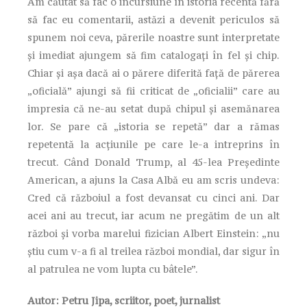
Am căutat să fac o incursiune în istoria recentă fără
să fac eu comentarii, astăzi a devenit periculos să
spunem noi ceva, părerile noastre sunt interpretate
și imediat ajungem să fim catalogați în fel și chip.
Chiar și așa dacă ai o părere diferită față de părerea
„oficială” ajungi să fii criticat de „oficialii” care au
impresia că ne-au setat după chipul și asemănarea
lor. Se pare că „istoria se repetă” dar a rămas
repetentă la acțiunile pe care le-a intreprins în
trecut. Când Donald Trump, al 45-lea Președinte
American, a ajuns la Casa Albă eu am scris undeva:
Cred că războiul a fost devansat cu cinci ani. Dar
acei ani au trecut, iar acum ne pregătim de un alt
război și vorba marelui fizician Albert Einstein: „nu
știu cum v-a fi al treilea război mondial, dar sigur în
al patrulea ne vom lupta cu bâtele”.
Autor: Petru Jipa, scriitor, poet, jurnalist