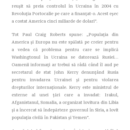
reușit să preia controlul în Ucraina în 2004 cu
Revoluția Portocalie pe care a finanțat-o. Acest eșec
a costat America cinci miliarde de dolari”.
Tot Paul Craig Roberts spune: „Populația din
America și Europa nu este spălată pe creier pentru
a vedea că problema pentru care se implică
Washingtonul în Ucraina se datorează Rusiei…
Oamenii informați ar trebui să râdă când îl aud pe
secretarul de stat John Kerry denunțând Rusia
pentru invadarea Ucrainei și pentru violarea
drepturilor internaționale. Kerry este ministrul de
externe al unei țări care a invadat: Irakul,
Afganistanul, Somalia, a organizat lovitura din Libia
și a încercat să îndepărteze guvernul în Siria, a lovit
populația civilă în Pakistan și Yemen”.