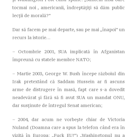
tocmai noi , americanii, îndreptățiți să dăm public
lecții de morală?”
Dar să facem pe mai departe, sau pe mai „înapoi” un
recurs la istorie…
– Octombrie 2001, SUA implicată în Afganistan
împreună cu statele membre NATO;
– Martie 2003, George W. Bush începe războiul din
Irak pretextând că Saddam Hussein ar fi ascuns
arme de distrugere în masă, fapt care s-a dovedit
neadevărat și fără să fi avut SUA un mandat ONU,
dar susținute de întregul Senat american;
– 2004, dar acum ne vorbește chiar de Victoria
Nuland (Doamna care a spus la telefon când era în
vizită în Europa: „Fuck EU!”) „Washingtonul nu a