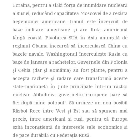
Ucraina, pentru a slăbi forța de intimidare nucleară
a Rusiei, reducând capacitatea Moscovei de a rezista
hegemoniei americane. Iranul este încercuit de
baze militare americane și are flota americană
lângă coastă. Pivotarea SUA în Asia anunțată de
regimul Obama încearcă să încercuiască China cu
bazele navale. Washingtonul încercuiește Rusia cu
baze de lansare a rachetelor. Guvernele din Polonia
și Cehia (dar și România) au fost plătite, pentru a
accepta rachete și radare care transformă aceste
state-marionetă în ținte principale într-un război
nuclear. Atitudinea guvernelor europene pare să
fie: după mine potopul”. Să urmeze un nou posibil
Război Rece între Vest și Est sau să spunem mai
precis, între americani și ruși, pentru că Europa
ezită inconștientă de interesele sale economice și
de pace durabilă cu Federația Rusă.