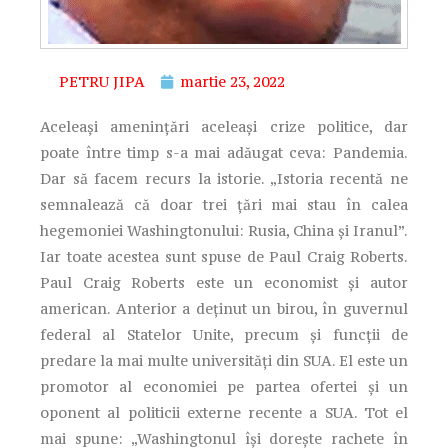
PETRU JIPA
martie 23, 2022
Aceleași amenințări aceleași crize politice, dar
poate între timp s-a mai adăugat ceva: Pandemia.
Dar să facem recurs la istorie. „Istoria recentă ne
semnalează că doar trei țări mai stau în calea
hegemoniei Washingtonului: Rusia, China și Iranul”.
Iar toate acestea sunt spuse de Paul Craig Roberts.
Paul Craig Roberts este un economist și autor
american. Anterior a deținut un birou, în guvernul
federal al Statelor Unite, precum și funcții de
predare la mai multe universități din SUA. El este un
promotor al economiei pe partea ofertei și un
oponent al politicii externe recente a SUA. Tot el
mai spune: „Washingtonul își dorește rachete în