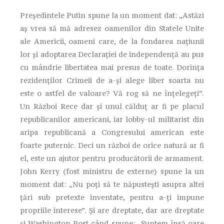
Președintele Putin spune la un moment dat: „Astăzi
aș vrea să mă adresez oamenilor din Statele Unite
ale Americii, oameni care, de la fondarea națiunii
lor și adoptarea Declarației de independență au pus
cu mândrie libertatea mai presus de toate. Dorința
rezidenților Crimeii de a-și alege liber soarta nu
este o astfel de valoare? Vă rog să ne înțelegeți”.
Un Război Rece dar și unul călduț ar fi pe placul
republicanilor americani, iar lobby-ul militarist din
aripa republicană a Congresului american este
foarte puternic. Deci un război de orice natură ar fi
el, este un ajutor pentru producătorii de armament.
John Kerry (fost ministru de externe) spune la un
moment dat: „Nu poți să te năpustești asupra altei
țări sub pretexte inventate, pentru a-ți impune
propriile interese”. Și are dreptate, dar are dreptate
și Washington Post când spune: „Suntem însă oare