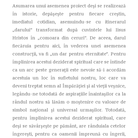
Asumarea unui asemenea proiect deşi se realizează
în istorie, depăşeşte pentru fiecare creştin,
imediatul cotidian, asemuindu-se cu itinerarul
„darului” transformat după cuvintele lui Iisus
Hristos în „comoara din ceruri”. De aceea, darul
fiecăruia pentru aici, în vederea unei asemenea
construcţii, va fi „un dar pentru eternitate”. Pentru
împlinirea acestui deziderat spiritual care se întinde
ca un arc peste generaţii este nevoie să-i acordăm
acestuia un loc în sufletului nostru, loc care va
deveni treptat semn al Împărăţiei şi al vieţii veşnice,
legându-ne totodată de aspiraţiile înaintaşilor ca la
rândul nostru să lăsăm o moştenire cu valoare de
simbol naţional şi universal urmaşilor. Totodată,
pentru împlinirea acestui deziderat spiritual, care
deşi se săvârşeşte pe pământ, are rânduiala cetelor
îngereşti, pentru ca oamenii împreună cu îngerii,