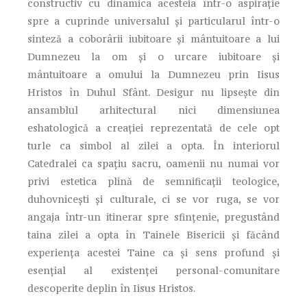
constructiv cu dinamica acesteia într-o aspiraţie
spre a cuprinde universalul şi particularul într-o
sinteză a coborârii iubitoare şi mântuitoare a lui
Dumnezeu la om şi o urcare iubitoare şi
mântuitoare a omului la Dumnezeu prin Iisus
Hristos în Duhul Sfânt. Desigur nu lipseşte din
ansamblul arhitectural nici dimensiunea
eshatologică a creaţiei reprezentată de cele opt
turle ca simbol al zilei a opta. În interiorul
Catedralei ca spaţiu sacru, oamenii nu numai vor
privi estetica plină de semnificaţii teologice,
duhovniceşti şi culturale, ci se vor ruga, se vor
angaja într-un itinerar spre sfinţenie, pregustând
taina zilei a opta în Tainele Bisericii şi făcând
experienţa acestei Taine ca şi sens profund şi
esenţial al existenţei personal-comunitare
descoperite deplin în Iisus Hristos.