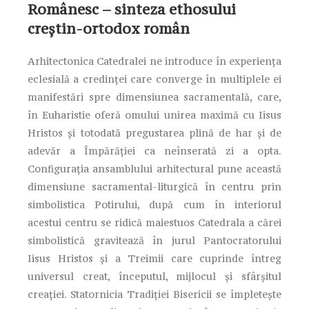
Românesc – sinteza ethosului
creştin-ortodox român
Arhitectonica Catedralei ne introduce în experienţa
eclesială a credinţei care converge în multiplele ei
manifestări spre dimensiunea sacramentală, care,
în Euharistie oferă omului unirea maximă cu Iisus
Hristos şi totodată pregustarea plină de har şi de
adevăr a Împărăţiei ca neînserată zi a opta.
Configuraţia ansamblului arhitectural pune această
dimensiune sacramental-liturgică în centru prin
simbolistica Potirului, după cum în interiorul
acestui centru se ridică maiestuos Catedrala a cărei
simbolistică gravitează în jurul Pantocratorului
Iisus Hristos şi a Treimii care cuprinde întreg
universul creat, începutul, mijlocul şi sfârşitul
creaţiei. Statornicia Tradiţiei Bisericii se împleteşte