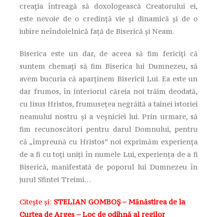
creaţia întreagă să doxologească Creatorului ei,
este nevoie de o credinţă vie şi dinamică şi de o
iubire neîndoielnică faţă de Biserică şi Neam.
Biserica este un dar, de aceea să fim fericiţi că
suntem chemaţi să fim Biserica lui Dumnezeu, să
avem bucuria că aparţinem Bisericii Lui. Ea este un
dar frumos, în interiorul căreia noi trăim deodată,
cu Iisus Hristos, frumuseţea negrăită a tainei istoriei
neamului nostru şi a veşniciei lui. Prin urmare, să
fim recunoscători pentru darul Domnului, pentru
că „împreună cu Hristos” noi exprimăm experienţa
de a fi cu toţi uniţi în numele Lui, experienţa de a fi
Biserică, manifestată de poporul lui Dumnezeu în
jurul Sfintei Treimi…
Citește și:
STELIAN GOMBOȘ – Mănăstirea de la
Curtea de Argeş – Loc de odihnă al regilor